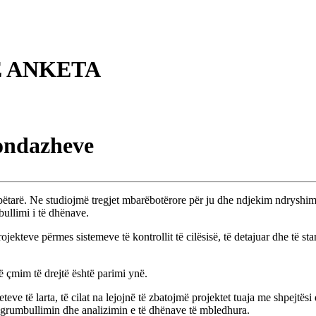
 ANKETA
sondazheve
tarë. Ne studiojmë tregjet mbarëbotërore për ju dhe ndjekim ndryshimet që
bullimi i të dhënave.
teve përmes sistemeve të kontrollit të cilësisë, të detajuar dhe të stan
ë çmim të drejtë është parimi ynë.
e të larta, të cilat na lejojnë të zbatojmë projektet tuaja me shpejtësi 
 grumbullimin dhe analizimin e të dhënave të mbledhura.