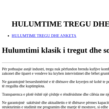
HULUMTIME TREGU DHE
HULUMTIME TREGU DHE ANKETA
Hulumtimi klasik i tregut dhe 
Për pothuajse asnjë industri, tregu nuk përfundon brenda kufijve kombë
zakonet dhe tiparet e vendeve ku kryhen intervistimet dhe bëhet grum
Ne garantojmë besueshmërinë e të dhënave dhe kryerjen në kohë te projek
të rregullta dhe kuptimplota.
Transparenca e plotë është një çështje e rëndësishme dhe cilësia me nj
Ne garantojmë saktësinë dhe aktualitetin e të dhënave përmes kapacitetev
strukturimin e studimit me programim dhe marrje të mostrave, si edhe