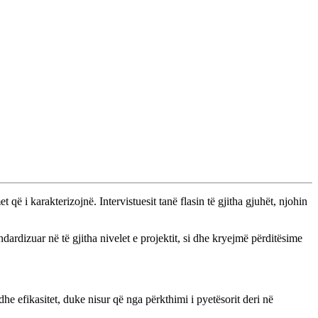
 i karakterizojnë. Intervistuesit tanë flasin të gjitha gjuhët, njohin
dardizuar në të gjitha nivelet e projektit, si dhe kryejmë përditësime
dhe efikasitet, duke nisur që nga përkthimi i pyetësorit deri në